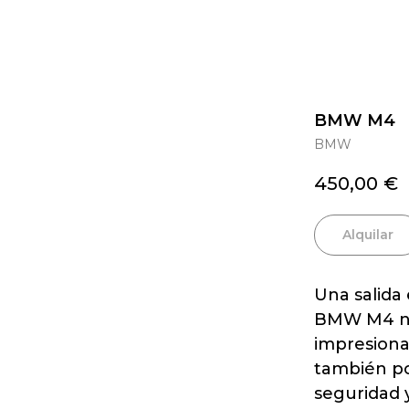
BMW M4
BMW
450,00
€
Alquilar
Una salida 
BMW M4 no 
impresionan
también po
seguridad 