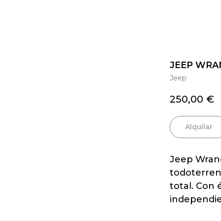
JEEP WRA
Jeep
250,00
€
Alquilar
Jeep Wrang
todoterren
total. Con 
independie