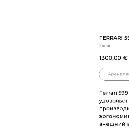
FERRARI 5
Ferrari
1300,00
€
Арендов
Ferrari 59
удовольст
производи
эргономик
внешний в